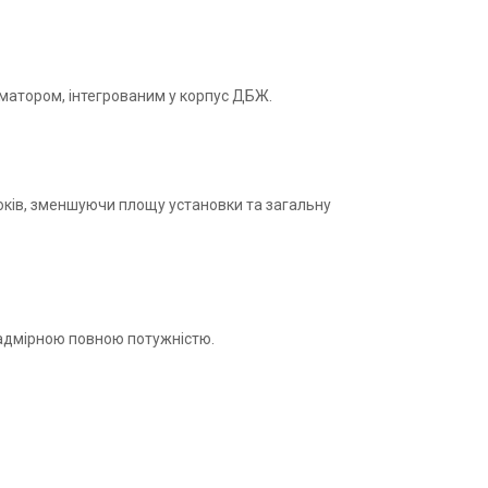
рматором, інтегрованим у корпус ДБЖ.
оків, зменшуючи площу установки та загальну
адмірною повною потужністю.