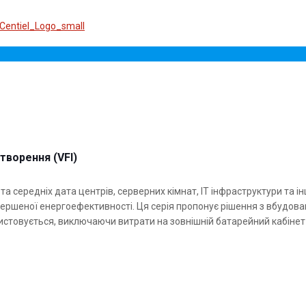
творення (VFI)
середніх дата центрів, серверних кімнат, IT інфраструктури та і
вершеної енергоефективності. Ця серія пропонує рішення з вбудов
ристовується, виключаючи витрати на зовнішній батарейний кабіне