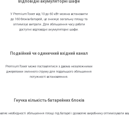
Відповідні акумуляторні шафи
У PremiumTower від 10 до 60 кВт можна встановити
до 160 блоків батарей, це знижує загальну площу та
оптимізує витрати. Для збільшення часу роботи
доступні відповідні акумуляторні шафи.
Подвійний чи одиничний вхідний канал
PremiumTower може поставлятися з двома незалежними
джерелами змінного струму для подальшого збільшення
потужності встановлення.
Гнучка кількість батарейних блоків
бавляє необхідності збільшення площі під батареї і дозволяє виробнику оптимізувати вар