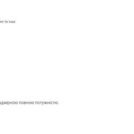
ні та інші.
адмірною повною потужністю.