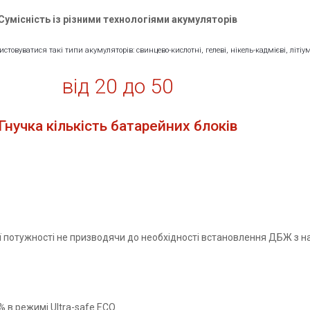
Сумісність із різними технологіями акумуляторів
овуватися такі типи акумуляторів: свинцево-кислотні, гелеві, нікель-кадмієві, літіум
від 20 до 50
Гнучка кількість батарейних блоків
потужності не призводячи до необхідності встановлення ДБЖ з н
 в режимі Ultra-safe ECO.