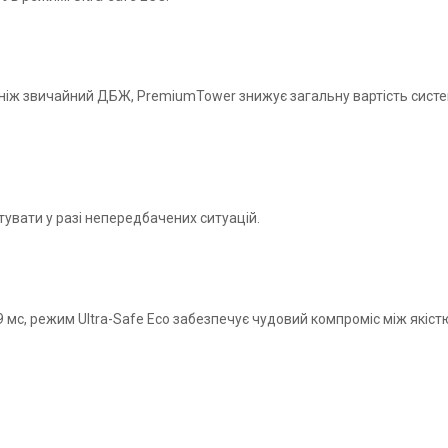
 ніж звичайний ДБЖ, PremiumTower знижує загальну вартість систем
увати у разі непередбачених ситуацій.
 мс, режим Ultra-Safe Eco забезпечує чудовий компроміс між якіст