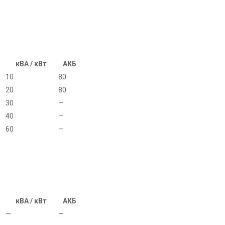
кВА / кВт
АКБ
10
80
20
80
30
—
40
—
60
—
кВА / кВт
АКБ
—
—