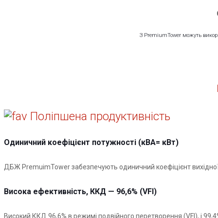
З PremiumTower можуть використ
Поліпшена продуктивність
Одиничний коефіцієнт потужності (кВА= кВт)
ДБЖ PremuimTower забезпечують одиничний коефіцієнт вихідної 
Висока ефективність, ККД — 96,6% (VFI)
Високий ККД 96,6% в режимі подвійного перетворення (VFI), і 99,4%