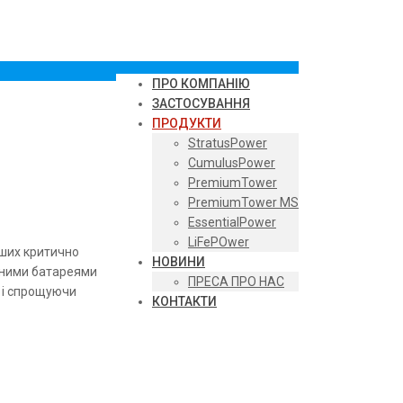
ПРО КОМПАНІЮ
ЗАСТОСУВАННЯ
ПРОДУКТИ
StratusPower
CumulusPower
PremiumTower
PremiumTower MS
EssentialPower
LiFePOwer
нших критично
НОВИНИ
аними батареями
ПРЕСА ПРО НАС
т і спрощуючи
КОНТАКТИ